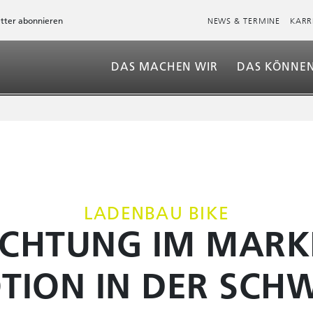
tter abonnieren
NEWS & TERMINE
KARR
DAS MACHEN WIR
DAS KÖNNEN
STORES
FILIALEN & ROLLOUTS
SHOP-IN-SHOP
BIKE
GESUNDHEIT & PFLEGE
BÜRORÄUME
LADENBAU BIKE
GASTRONOMIE
CHTUNG IM MARKE
CHECKOUT
TION IN DER SCHW