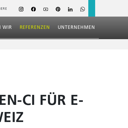
IERE
 WIR
REFERENZEN
UNTERNEHMEN
ÜBER UNS
NEWS & TERMINE
NACHHALTIG­
KEIT
KARRIERE
N-CI FÜR E-
EIZ