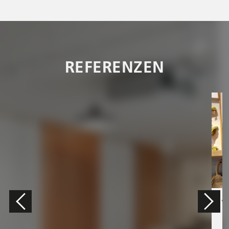
REFERENZEN
W
B