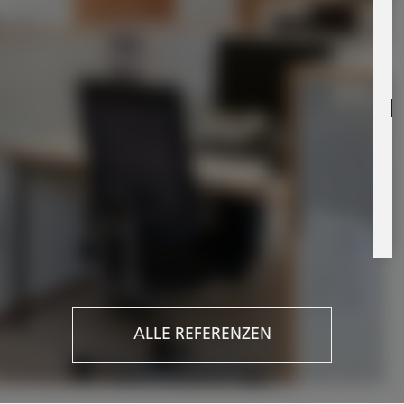
P
L
P
ALLE REFERENZEN