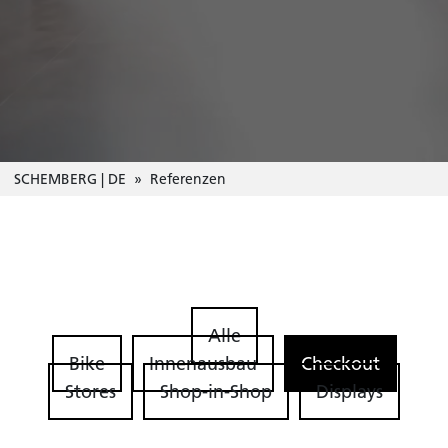
SCHEMBERG | DE
Referenzen
Alle
Bike
Innenausbau
Checkout
Stores
Shop-in-Shop
Displays