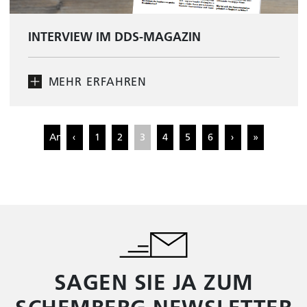
INTERVIEW IM DDS-MAGAZIN
MEHR ERFAHREN
Anfang
‹
1
2
3
4
5
6
›
»
SAGEN SIE JA ZUM